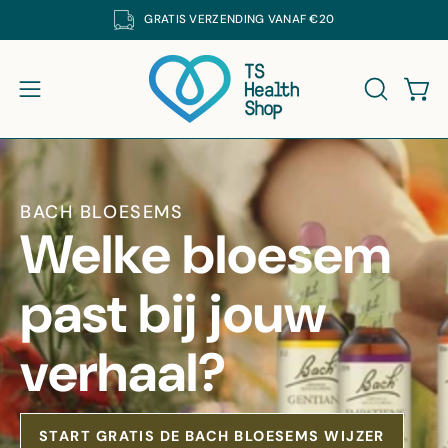
Ga
GRATIS
VERZENDING VANAF €20
K DE SUPPLEMENTEN VAN DE CRUYDHOF MET 25% KORTING. CODE: DECRUYD
naar
inhoud
Win
Navigatiemenu openen
ZOEKBAL
BACH BLOESEMS
Welke bloesem
past bij jouw
verhaal?
START GRATIS DE BACH BLOESEMS WIJZER