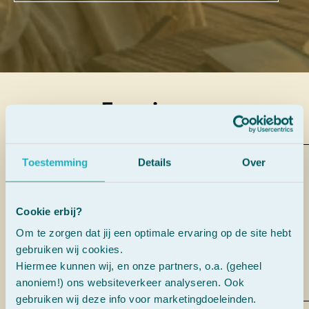
Ervaringen
Toestemming
Details
Over
“Ik ben opgegroeid met dit flesje.
Bij ons thuis noemen we het de
SOS-druppels.”
Cookie erbij?
Om te zorgen dat jij een optimale ervaring op de site hebt
gebruiken wij cookies.
AnneKee Molenaar
Hiermee kunnen wij, en onze partners, o.a. (geheel
anoniem!) ons websiteverkeer analyseren. Ook
gebruiken wij deze info voor marketingdoeleinden.