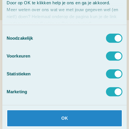
Door op OK te klikken help je ons en ga je akkoord.
Meer weten over ons wat we met jouw gegeven wel (en
niet!) doen? Helemaal onderop de pagina kun je de link
vinden naar ons Cookie en Privacy beleid!
Toestemmingsselectie
Veelgestelde vragen
Noodzakelijk
Voorkeuren
1. Wat zijn Bach Bloesems?
Statistieken
2. Waarvoor kun je Bach Bloesems
gebruiken?
Marketing
3. Werken Bach Bloesems direct?
4. Kunnen kinderen en dieren ook Bach
Bloesems gebruiken?
OK