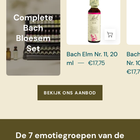
Complete
Bach
Bloesem
Set
Bach Elm Nr. 11, 20
Bach
ml
€17,75
Nr. 1
€17,
BEKIJK ONS AANBOD
De 7 emotiegroepen van de