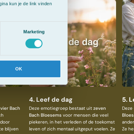
na kun je de link vinden
Marketing
OK
4. Leef de dag
5. 
t
vier Bach
Deze emotiegroep bestaat uit
zeven
Deze 
ch
Bach Bloesems
voor mensen die veel
Bloe
 door
piekeren, in het verleden of de toekomst
ander
e blijven
leven of zich mentaal uitgeput voelen. Ze
Ze he