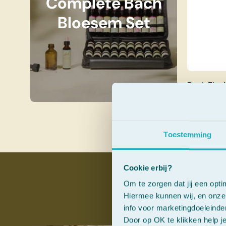
Complete Bach
Bloesem Set
Bach Elm Nr
Toestemming
Cookie erbij?
Om te zorgen dat jij een opti
De 7 
Hiermee kunnen wij, en onze 
info voor marketingdoeleinde
Door op OK te klikken help j