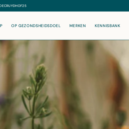
GRATIS
VERZENDING VANAF €20
P
OP GEZONDSHEIDSDOEL
MERKEN
KENNISBANK