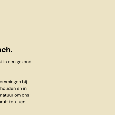
ach.
st in een gezond
temmingen bij
 houden en in
e natuur om ons
uit te kijken.