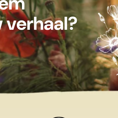
sem
w verhaal?