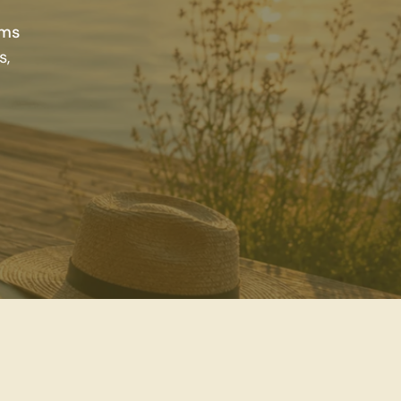
ems
s,