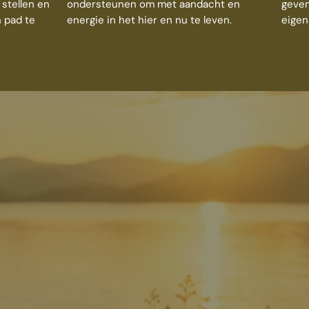
 stellen en
ondersteunen om met aandacht en
geven
 pad te
energie in het hier en nu te leven.
eigen