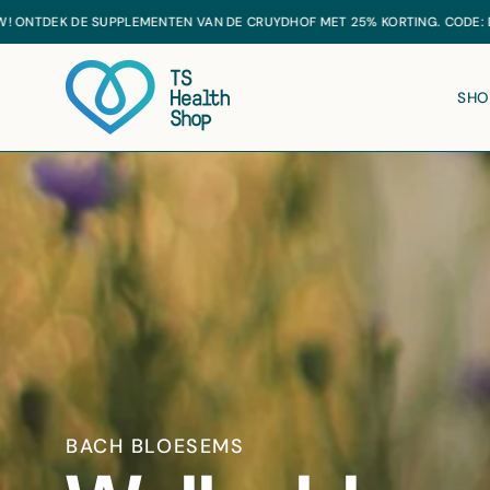
Ga
naar
inhoud
SHO
BACH BLOESEMS