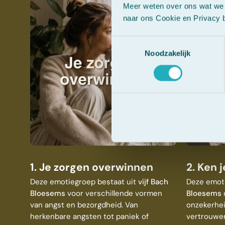
Meer weten over ons wat we 
naar ons Cookie en Privacy b
Toestemmingsselectie
Noodzakelijk
1. Je zorgen overwinnen
2. Ken j
Deze emotiegroep bestaat uit
vijf Bach
Deze emoti
Bloesems
voor verschillende vormen
Bloesems
d
van angst en bezorgdheid. Van
onzekerhei
herkenbare angsten tot paniek of
vertrouwen