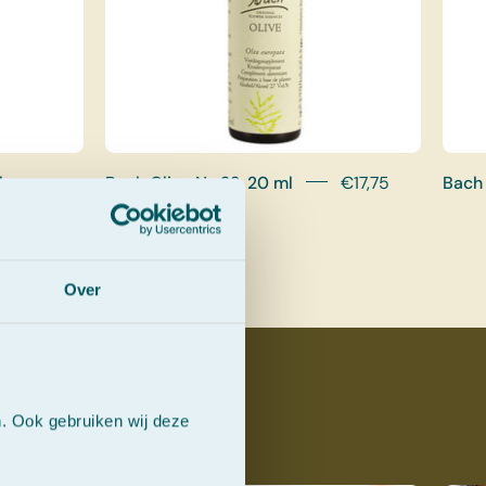
l
Bach Olive Nr. 23, 20 ml
€17,75
Bach 
Over
oesems
n. Ook gebruiken wij deze