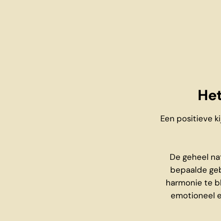
Het
Een positieve k
De geheel na
bepaalde geb
harmonie te bl
emotioneel ev