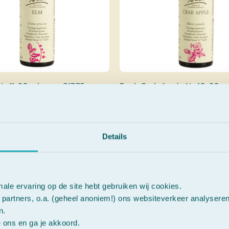
. 11, 20 ml
€17,75
Bach Crab Apple Nr. 10, 20 m
€17,75
Details
male ervaring op de site hebt gebruiken wij cookies.
emotiegroepen van de Bach Bl
partners, o.a. (geheel anoniem!) ons websiteverkeer analysere
n.
e ons en ga je akkoord.