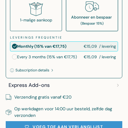
Abonneer en bespaar
1-malige aankoop
(Bespaar 15%)
LEVERINGS FREQUENTIE
€15,09
/ levering
Monthly (15% van €17,75)
€15,09
/ levering
Every 3 months (15% van €17,75)
Subscription details
Here's how it works:
Express Add-ons
These prices include taxes, but not other fees. This
subscription
auto-renews. It can be skipped or
Verzending gratis vanaf €20
cancelled at anytime.
Op werkdagen voor 14:00 uur besteld, zelfde dag
Subscribe with Confidence
verzonden
View Subscription Policy
VOEG TOE AAN VERLANGLIJST