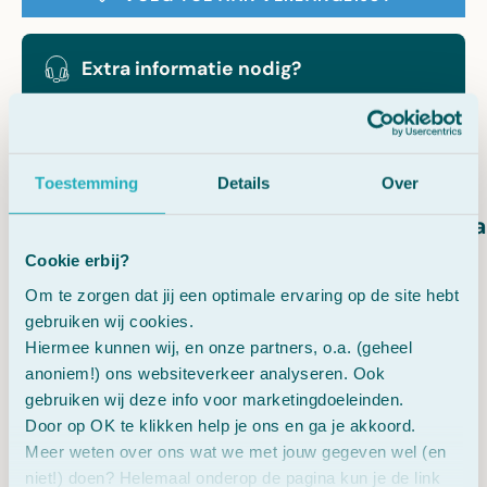
Extra informatie nodig?
Vraag gratis persoonlijk advies.
Toestemming
Details
Over
Vegetarisch
Vega
Cookie erbij?
Om te zorgen dat jij een optimale ervaring op de site hebt
gebruiken wij cookies.
Hiermee kunnen wij, en onze partners, o.a. (geheel
anoniem!) ons websiteverkeer analyseren. Ook
Beschrijving
gebruiken wij deze info voor marketingdoeleinden.
Door op OK te klikken help je ons en ga je akkoord.
Gezondheidsclaims
Meer weten over ons wat we met jouw gegeven wel (en
niet!) doen? Helemaal onderop de pagina kun je de link