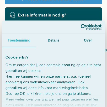
Extra informatie nodig?
Vraag gratis persoonlijk advies.
Toestemming
Details
Over
Vegetarisch
Vega
Cookie erbij?
Om te zorgen dat jij een optimale ervaring op de site hebt
gebruiken wij cookies.
Hiermee kunnen wij, en onze partners, o.a. (geheel
anoniem!) ons websiteverkeer analyseren. Ook
Beschrijving
gebruiken wij deze info voor marketingdoeleinden.
Door op OK te klikken help je ons en ga je akkoord.
Gezondheidsclaims
Meer weten over ons wat we met jouw gegeven wel (en
niet!) doen? Helemaal onderop de pagina kun je de link