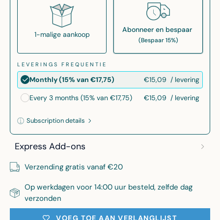
Abonneer en bespaar
1-malige aankoop
(Bespaar 15%)
LEVERINGS FREQUENTIE
€15,09
/ levering
Monthly (15% van €17,75)
€15,09
/ levering
Every 3 months (15% van €17,75)
Subscription details
Here's how it works:
Express Add-ons
These prices include taxes, but not other fees. This
subscription
auto-renews. It can be skipped or
Verzending gratis vanaf €20
cancelled at anytime.
Op werkdagen voor 14:00 uur besteld, zelfde dag
Subscribe with Confidence
verzonden
View Subscription Policy
VOEG TOE AAN VERLANGLIJST