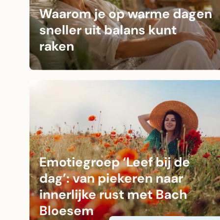
Waarom je op warme dagen
sneller uit balans kunt
raken
Emotiegroep ‘Leef bij de
dag’: van piekeren naar
innerlijke rust met Bach
Bloesem