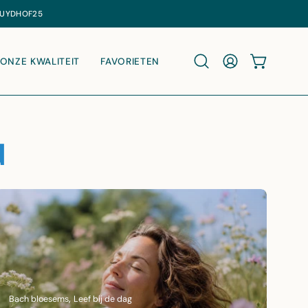
ONZE KWALITEIT
FAVORIETEN
WINKELWA
Zoekbalk openen
MIJN ACCOUNT
d
Bach bloesems
Leef bij de dag