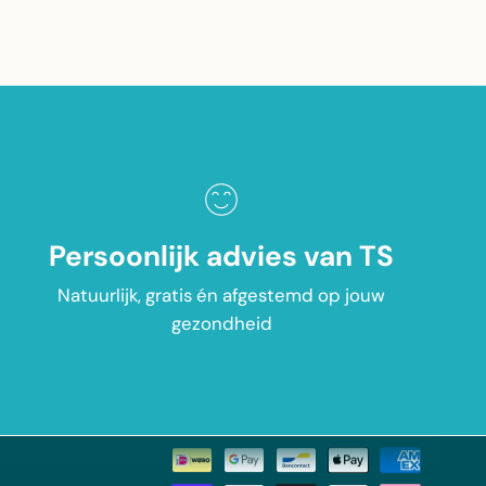
Ontvang onze gratis Healthy,
Happy Life updates
Persoonlijk advies van TS
Ontvang als eerste updates over onze
Natuurlijk, gratis én afgestemd op jouw
natuurlijke supplementen, gezondheidstips en
gezondheid
speciale aanbiedingen.
SCHRIJF JE IN!