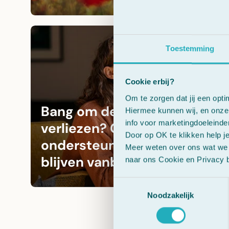
Toestemming
Cookie erbij?
Om te zorgen dat jij een opti
Bang om de controle te
Hiermee kunnen wij, en onze 
info voor marketingdoeleinde
verliezen? Cherry Plum
Door op OK te klikken help j
ondersteunt je om rustig te
Meer weten over ons wat we 
blijven vanbinnen.
naar ons Cookie en Privacy b
Toestemmingsselectie
Noodzakelijk