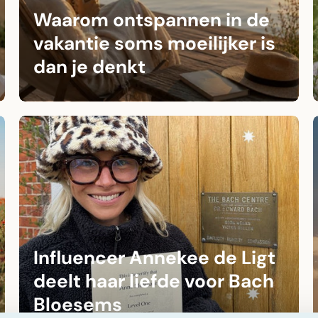
Waarom ontspannen in de
vakantie soms moeilijker is
dan je denkt
Influencer Annekee de Ligt
deelt haar liefde voor Bach
Bloesems