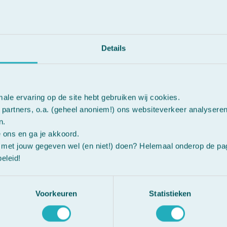
Details
male ervaring op de site hebt gebruiken wij cookies.
Blue Monday? Zo helpt
partners, o.a. (geheel anoniem!) ons websiteverkeer analysere
n.
Hornbeam tegen
e ons en ga je akkoord.
uitstelgedrag en
met jouw gegeven wel (en niet!) doen? Helemaal onderop de pagi
vermoeidheid
eleid!
Voorkeuren
Statistieken
1
2
Volgende »