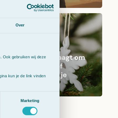
Over
Welke emotie vraagt om
n. Ook gebruiken wij deze
aandacht? Star of
Bethlehem helpt je
na kun je de link vinden
verwerken
Marketing