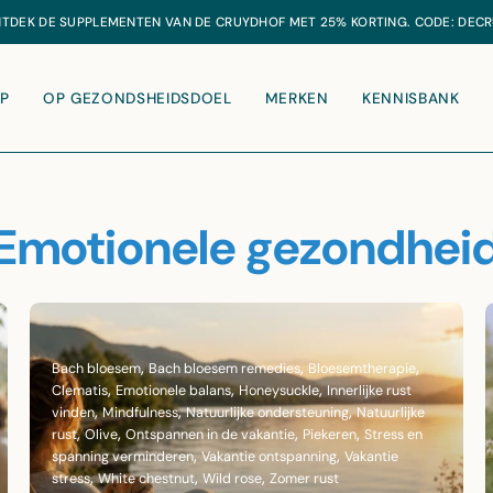
GRATIS
VERZENDING VANAF €20
P
OP GEZONDSHEIDSDOEL
MERKEN
KENNISBANK
Emotionele gezondhei
Bach bloesem
Bach bloesem remedies
Bloesemtherapie
Clematis
Emotionele balans
Honeysuckle
Innerlijke rust
vinden
Mindfulness
Natuurlijke ondersteuning
Natuurlijke
rust
Olive
Ontspannen in de vakantie
Piekeren
Stress en
spanning verminderen
Vakantie ontspanning
Vakantie
stress
White chestnut
Wild rose
Zomer rust