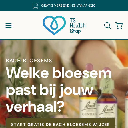
Ga
GRATIS
VERZENDING VANAF €20
K DE SUPPLEMENTEN VAN DE CRUYDHOF MET 25% KORTING. CODE: DECRUYD
naar
inhoud
Win
Navigatiemenu openen
ZOEKBAL
BACH BLOESEMS
Welke bloesem
past bij jouw
verhaal?
START GRATIS DE BACH BLOESEMS WIJZER