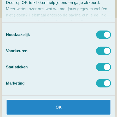
Door op OK te klikken help je ons en ga je akkoord.
Meer weten over ons wat we met jouw gegeven wel (en
niet!) doen? Helemaal onderop de pagina kun je de link
vinden naar ons Cookie en Privacy beleid!
Toestemmingsselectie
Veelgestelde vragen
Noodzakelijk
Voorkeuren
1. Wat zijn Bach Bloesems?
Statistieken
2. Waarvoor kun je Bach Bloesems
gebruiken?
Marketing
3. Werken Bach Bloesems direct?
4. Kunnen kinderen en dieren ook Bach
Bloesems gebruiken?
OK