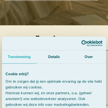
Ervaringen
Toestemming
Details
Over
“Ik ben opgegroeid met dit flesje.
Bij ons thuis noemen we het de
SOS-druppels.”
Cookie erbij?
Om te zorgen dat jij een optimale ervaring op de site hebt
gebruiken wij cookies.
AnneKee Molenaar
Hiermee kunnen wij, en onze partners, o.a. (geheel
anoniem!) ons websiteverkeer analyseren. Ook
gebruiken wij deze info voor marketingdoeleinden.