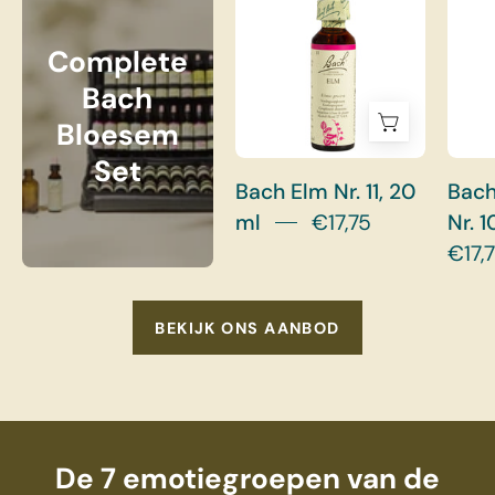
Complete
Bach
Bloesem
Set
Bach Elm Nr. 11, 20
Bach
ml
€17,75
Nr. 1
€17,
BEKIJK ONS AANBOD
De 7 emotiegroepen van de