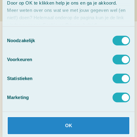
Door op OK te klikken help je ons en ga je akkoord.
Meer weten over ons wat we met jouw gegeven wel (en
niet!) doen? Helemaal onderop de pagina kun je de link
vinden naar ons Cookie en Privacy beleid!
Toestemmingsselectie
Veelgestelde vragen
Noodzakelijk
Voorkeuren
1. Wat zijn Bach Bloesems?
Statistieken
2. Waarvoor kun je Bach Bloesems
gebruiken?
Marketing
3. Werken Bach Bloesems direct?
4. Kunnen kinderen en dieren ook Bach
Bloesems gebruiken?
OK