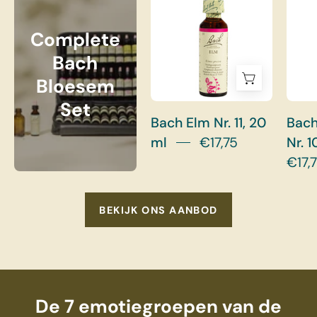
Complete
Bach
Bloesem
Set
Bach Elm Nr. 11, 20
Bach
ml
€17,75
Nr. 1
€17,
BEKIJK ONS AANBOD
De 7 emotiegroepen van de