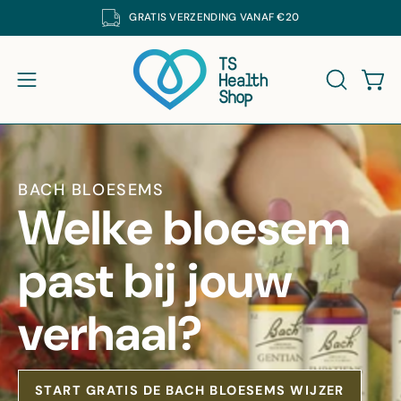
Ga
GRATIS
VERZENDING VANAF €20
K DE SUPPLEMENTEN VAN DE CRUYDHOF MET 25% KORTING. CODE: DECRUYD
naar
inhoud
Win
Navigatiemenu openen
ZOEKBAL
BACH BLOESEMS
Welke bloesem
past bij jouw
verhaal?
START GRATIS DE BACH BLOESEMS WIJZER