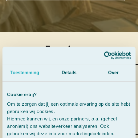
Ervaringen
Toestemming
Details
Over
“Ik ben opgegroeid met dit flesje.
Bij ons thuis noemen we het de
SOS-druppels.”
Cookie erbij?
Om te zorgen dat jij een optimale ervaring op de site hebt
gebruiken wij cookies.
AnneKee Molenaar
Hiermee kunnen wij, en onze partners, o.a. (geheel
anoniem!) ons websiteverkeer analyseren. Ook
gebruiken wij deze info voor marketingdoeleinden.