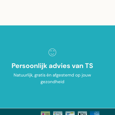
Ontvang onze gratis Healthy,
Happy Life updates
Persoonlijk advies van TS
Ontvang als eerste updates over onze
Natuurlijk, gratis én afgestemd op jouw
natuurlijke supplementen, gezondheidstips en
gezondheid
speciale aanbiedingen.
SCHRIJF JE IN!