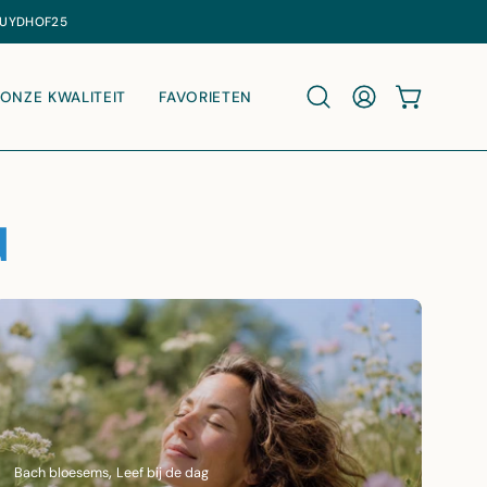
ONZE KWALITEIT
FAVORIETEN
WINKELWA
Zoekbalk openen
MIJN ACCOUNT
d
Bach bloesems
Leef bij de dag