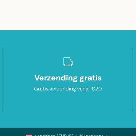
Contact
Veelgestelde vragen
Verzending gratis
Voor therapeuten
Gratis verzending vanaf €20
Over TS Health
Blog