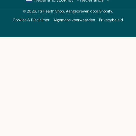
Land
Taal
Nederland (EUR €)
Nederlands
© 2026,
TS Health Shop
.
Aangedreven door
Shopify
.
Cookies & Disclaimer
Algemene voorwaarden
Privacybeleid