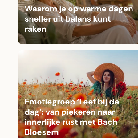
Waarom je op warme dagen
sneller uit balans kunt
raken
Emotiegroep ‘Leef bij de
dag’: van piekeren naar
innerlijke rust met Bach
Bloesem