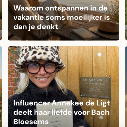
Waarom ontspannen in de
vakantie soms moeilijker is
dan je denkt
Influencer Annekee de Ligt
deelt haar liefde voor Bach
Bloesems