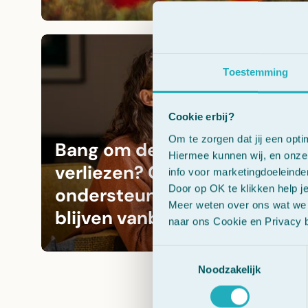
Toestemming
Cookie erbij?
Om te zorgen dat jij een opti
Bang om de controle te
Hiermee kunnen wij, en onze 
verliezen? Cherry Plum
info voor marketingdoeleinde
Door op OK te klikken help j
ondersteunt je om rustig te
Meer weten over ons wat we 
blijven vanbinnen.
naar ons Cookie en Privacy b
Toestemmingsselectie
Noodzakelijk