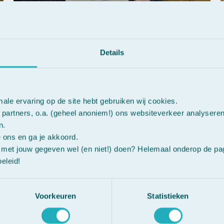
Details
male ervaring op de site hebt gebruiken wij cookies.
Blue Monday? Zo helpt
partners, o.a. (geheel anoniem!) ons websiteverkeer analysere
Hornbeam tegen
n.
e ons en ga je akkoord.
uitstelgedrag en
met jouw gegeven wel (en niet!) doen? Helemaal onderop de pagi
vermoeidheid
eleid!
Voorkeuren
Statistieken
1
2
Volgende »