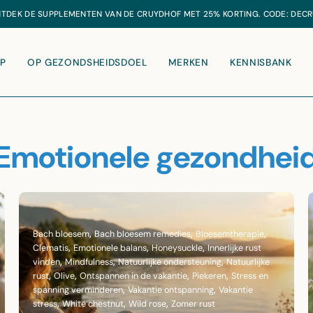
GRATIS
VERZENDING VANAF €20
P
OP GEZONDSHEIDSDOEL
MERKEN
KENNISBANK
Emotionele gezondhei
Bach bloesem
Bach bloesem remedies
Bloesemtherapie
Clematis
Emotionele balans
Honeysuckle
Innerlijke rust
vinden
Mindfulness
Natuurlijke ondersteuning
Natuurlijke
rust
Olive
Ontspannen in de vakantie
Piekeren
Stress en
spanning verminderen
Vakantie ontspanning
Vakantie
stress
White chestnut
Wild rose
Zomer rust