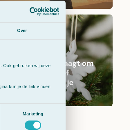
Over
Welke emotie vraagt om
n. Ook gebruiken wij deze
aandacht? Star of
Bethlehem helpt je
na kun je de link vinden
verwerken
Marketing