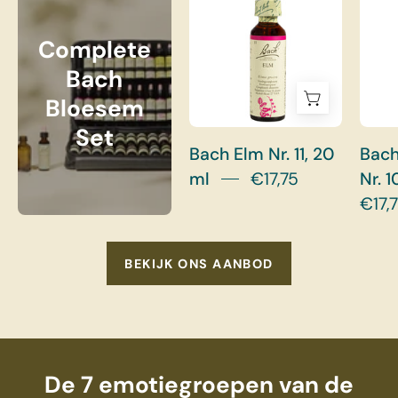
Complete
Bach
Bloesem
Set
Bach Elm Nr. 11, 20
Bach
ml
€17,75
Nr. 1
€17,
BEKIJK ONS AANBOD
De 7 emotiegroepen van de