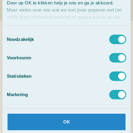
Door op OK te klikken help je ons en ga je akkoord.
Meer weten over ons wat we met jouw gegeven wel (en
niet!) doen? Helemaal onderop de pagina kun je de link
vinden naar ons Cookie en Privacy beleid!
Toestemmingsselectie
Veelgestelde vragen
Noodzakelijk
Voorkeuren
1. Wat zijn Bach Bloesems?
Statistieken
2. Waarvoor kun je Bach Bloesems
gebruiken?
Marketing
3. Werken Bach Bloesems direct?
4. Kunnen kinderen en dieren ook Bach
Bloesems gebruiken?
OK