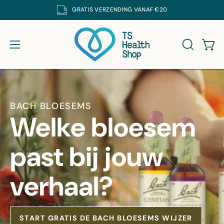
Ga
GRATIS
VERZENDING VANAF €20
K DE SUPPLEMENTEN VAN DE CRUYDHOF MET 25% KORTING. CODE: DECRUY
naar
inhoud
Win
Navigatiemenu openen
ZOEKBAL
BACH BLOESEMS
Welke bloesem
past bij jouw
verhaal?
START GRATIS DE BACH BLOESEMS WIJZER