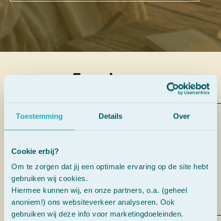
Ervaringen
Toestemming
Details
Over
“Ik ben opgegroeid met dit flesje.
Bij ons thuis noemen we het de
SOS-druppels.”
Cookie erbij?
Om te zorgen dat jij een optimale ervaring op de site hebt
gebruiken wij cookies.
AnneKee Molenaar
Hiermee kunnen wij, en onze partners, o.a. (geheel
anoniem!) ons websiteverkeer analyseren. Ook
gebruiken wij deze info voor marketingdoeleinden.