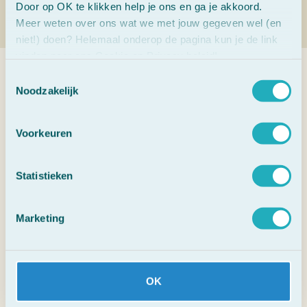
Door op OK te klikken help je ons en ga je akkoord.
Meer weten over ons wat we met jouw gegeven wel (en
niet!) doen? Helemaal onderop de pagina kun je de link
vinden naar ons Cookie en Privacy beleid!
Toestemmingsselectie
Veelgestelde vragen
Noodzakelijk
Voorkeuren
1. Wat zijn Bach Bloesems?
Statistieken
2. Waarvoor kun je Bach Bloesems
gebruiken?
Marketing
3. Werken Bach Bloesems direct?
4. Kunnen kinderen en dieren ook Bach
Bloesems gebruiken?
OK