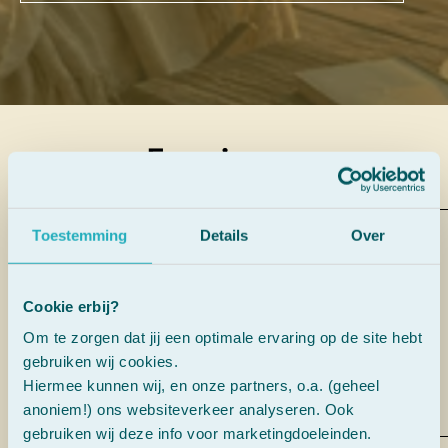
Ervaringen
Toestemming
Details
Over
“Ik ben opgegroeid met dit flesje.
Bij ons thuis noemen we het de
SOS-druppels.”
Cookie erbij?
Om te zorgen dat jij een optimale ervaring op de site hebt
gebruiken wij cookies.
AnneKee Molenaar
Hiermee kunnen wij, en onze partners, o.a. (geheel
anoniem!) ons websiteverkeer analyseren. Ook
gebruiken wij deze info voor marketingdoeleinden.