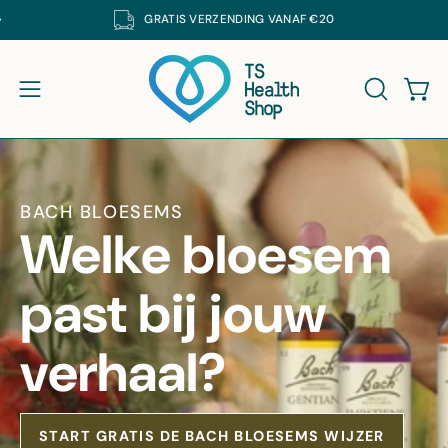
Ga
GRATIS
VERZENDING VANAF €20
K DE SUPPLEMENTEN VAN DE CRUYDHOF MET 25% KORTING. CODE: DECRUYD
naar
inhoud
Win
Navigatiemenu openen
ZOEKBAL
BACH BLOESEMS
Welke bloesem
past bij jouw
verhaal?
START GRATIS DE BACH BLOESEMS WIJZER