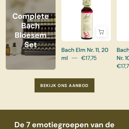
Complete
Bach
Bloesem
Set
Bach Elm Nr. 11, 20
Bach
ml
€17,75
Nr. 1
€17,
BEKIJK ONS AANBOD
De 7 emotiegroepen van de